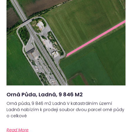
Orná Půda, Ladná, 9 846 M2
Orná půda, 9 846 m2 Ladná V katastrálním území
Ladná nabízím k prodeji soubor dvou parcel orné půdy
o celkové
Read More