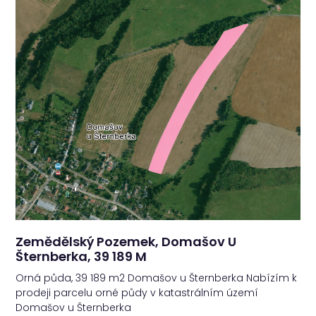
Zemědělský Pozemek, Domašov U
Šternberka, 39 189 M
Orná půda, 39 189 m2 Domašov u Šternberka Nabízím k
prodeji parcelu orné půdy v katastrálním území
Domašov u Šternberka